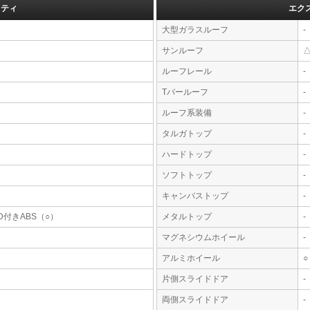
フティ
エク
大型ガラスルーフ
-
サンルーフ
ルーフレール
-
Tバールーフ
-
ルーフ系装備
-
タルガトップ
-
ハードトップ
-
ソフトトップ
-
キャンバストップ
-
D付きABS（○）
メタルトップ
-
マグネシウムホイール
-
アルミホイール
○
片側スライドドア
-
両側スライドドア
-