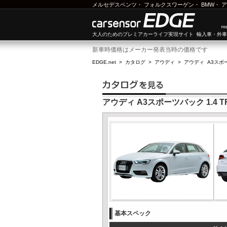
メルセデスベンツ
・
フォルクスワーゲン
・
BMW
・
ア
大人のためのプレミアカーライフ実現サイト 輸入車・外
新車時価格はメーカー発表当時の価格です
EDGE.net
>
カタログ
>
アウディ
>
アウディ A3スポ
アウディ A3スポーツバック 1.4 TF
基本スペック