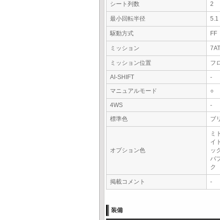
シート列数
2
最小回転半径
5.
駆動方式
FF
ミッション
7A
ミッション位置
フ
AI-SHIFT
-
マニュアルモード
○
4WS
-
標準色
ブ
ミ
イ
オプション色
ッ
バ
ク
掲載コメント
-
装備