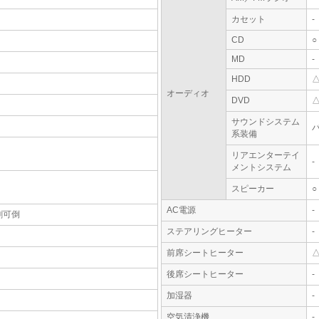
カセット
-
CD
○
MD
-
HDD
オーディオ
DVD
サウンドシステム
系装備
リアエンターテイ
-
メントシステム
スピーカー
○
AC電源
-
割可倒
ステアリングヒーター
-
前席シートヒーター
後席シートヒーター
-
加湿器
-
空気清浄機
-