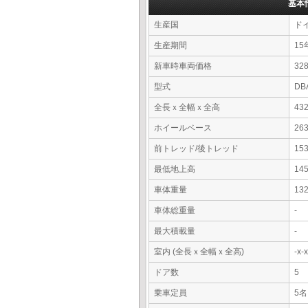
基本
生産国
ド
生産期間
15
新車時車両価格
3
型式
DB
全長ｘ全幅ｘ全高
43
ホイールベース
26
前トレッド/後トレッド
15
最低地上高
14
車体重量
13
車体総重量
-
最大積載量
-
室内 (全長ｘ全幅ｘ全高)
-x
ドア数
5
乗車定員
5名