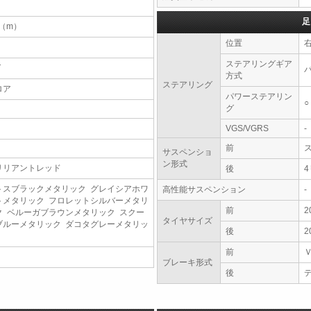
足
1（m）
位置
ステアリングギア
T
方式
ステアリング
ロア
パワーステアリン
○
グ
VGS/VGRS
-
前
サスペンショ
ン形式
リリアントレッド
後
トスブラックメタリック グレイシアホワ
高性能サスペンション
-
トメタリック フロレットシルバーメタリ
前
2
ク ベルーガブラウンメタリック スクー
タイヤサイズ
ブルーメタリック ダコタグレーメタリッ
後
2
前
ブレーキ形式
後