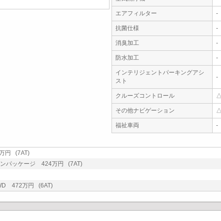
エアフィルター
-
抗菌仕様
-
消臭加工
-
防水加工
-
インテリジェントパーキングアシ
-
スト
クルーズコントロール
その他ナビゲーション
福祉車両
-
万円 (7AT)
インパッケージ 424万円 (7AT)
D 472万円 (6AT)