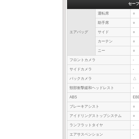
セー
運転席
○
助手席
○
エアバッグ
サイド
○
カーテン
○
ニー
○
フロントカメラ
-
サイドカメラ
-
バックカメラ
△
頸部衝撃緩和ヘッドレスト
-
ABS
EB
ブレーキアシスト
○
アイドリングストップシステム
○
ランフラットタイヤ
-
エアサスペンション
-