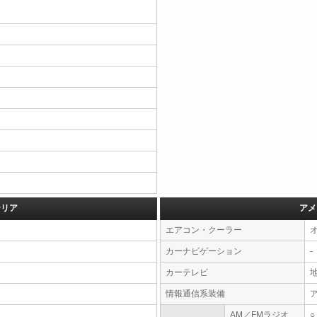
テリア
アメ
エアコン・クーラー
カーナビゲーション
-
カーテレビ
情報通信系装備
AM／FMラジオ
○