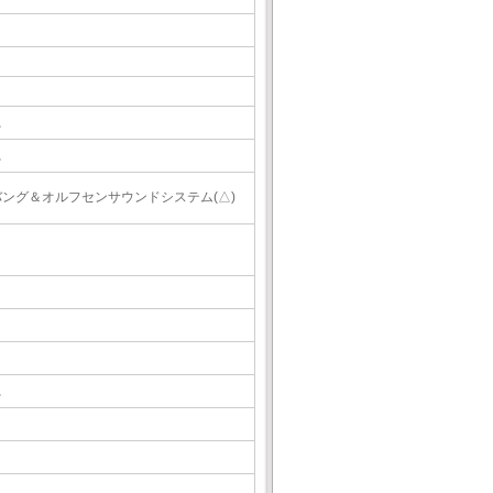
△
△
バング＆オルフセンサウンドシステム(△)
△