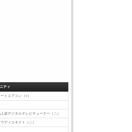
ニティ
オートエアコン（○）
地上波デジタルテレビチューナー（△）
アウディコネクト（△）