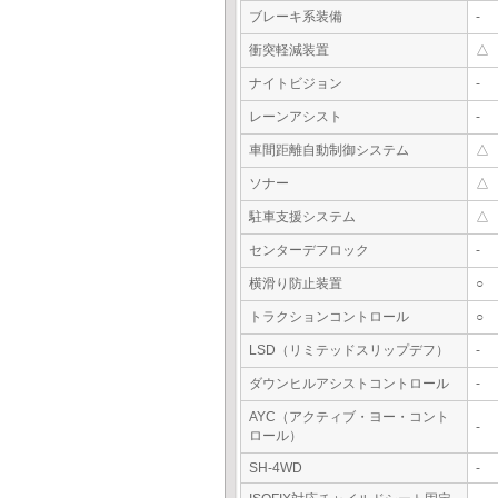
ブレーキ系装備
-
衝突軽減装置
△
ナイトビジョン
-
レーンアシスト
-
車間距離自動制御システム
△
ソナー
△
駐車支援システム
△
センターデフロック
-
横滑り防止装置
○
トラクションコントロール
○
LSD（リミテッドスリップデフ）
-
ダウンヒルアシストコントロール
-
AYC（アクティブ・ヨー・コント
-
ロール）
SH-4WD
-