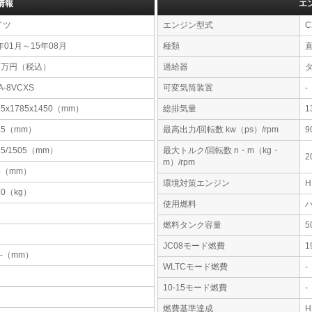
情報
エ
イツ
エンジン型式
C
年01月～15年08月
種類
28万円（税込）
過給器
A-8VCXS
可変気筒装置
-
25x1785x1450（mm）
総排気量
1
35（mm）
最高出力/回転数 kw（ps）/rpm
9
35/1505（mm）
最大トルク/回転数 n・m（kg・
2
m）/rpm
5（mm）
環境対策エンジン
20（kg）
使用燃料
燃料タンク容量
JC08モード燃費
1
-x-（mm）
WLTCモード燃費
-
10-15モード燃費
-
燃費基準達成
H