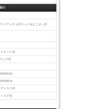
回り
右
パワーアシスト付ラック＆ピニオン式
ストラット式
4リンク式
05/55R16
05/55R16
Ｖディスク式
ディスク式