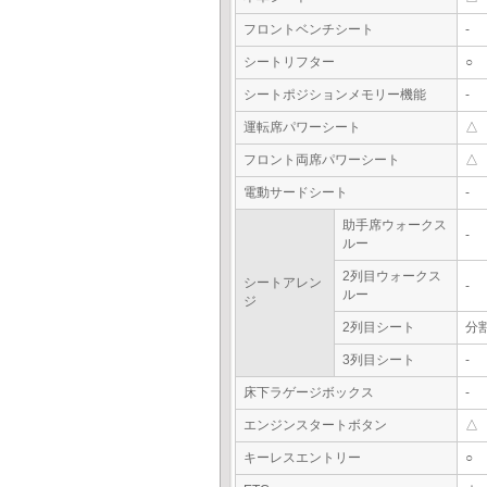
フロントベンチシート
-
シートリフター
○
シートポジションメモリー機能
-
運転席パワーシート
△
フロント両席パワーシート
△
電動サードシート
-
助手席ウォークス
-
ルー
2列目ウォークス
シートアレン
-
ルー
ジ
2列目シート
分
3列目シート
-
床下ラゲージボックス
-
エンジンスタートボタン
△
キーレスエントリー
○