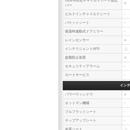
ISOFIX対応チャイルドシート固定
○
バー
ビルドインチャイルドシート
-
バケットシート
-
後退時連動式ドアミラー
-
レインセンサー
○
インテリジェントAFS
△
盗難防止装置
○
セキュリティアラーム
-
ロードサービス
-
イン
パワーウィンドウ
○
オットマン機構
-
フルフラットシート
-
チップアップシート
-
本革シート
△