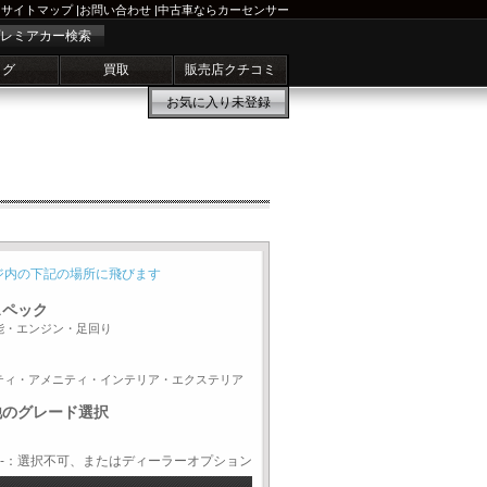
サイトマップ
|
お問い合わせ
|
中古車ならカーセンサー
レミアカー検索
ログ
買取
販売店クチコミ
お気に入り
未登録
ジ内の下記の場所に飛びます
スペック
能・エンジン・足回り
ティ・アメニティ・インテリア・エクステリア
他のグレード選択
-：選択不可、またはディーラーオプション