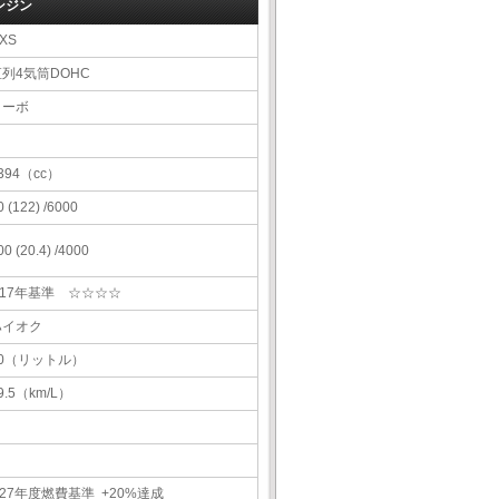
ンジン
XS
直列4気筒DOHC
ターボ
394（cc）
0 (122) /6000
00 (20.4) /4000
H17年基準 ☆☆☆☆
ハイオク
50（リットル）
9.5（km/L）
27年度燃費基準 +20%達成