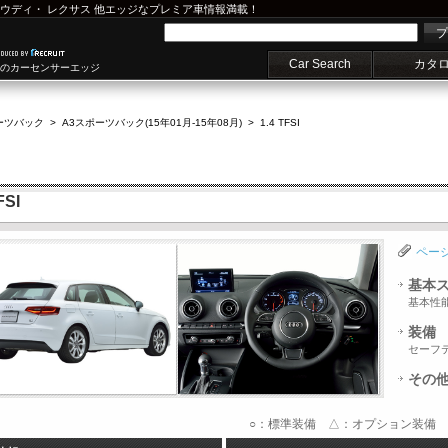
ウディ
・
レクサス
他エッジなプレミア車情報満載！
プ
Car Search
カタ
車のカーセンサーエッジ
ーツバック
>
A3スポーツバック(15年01月-15年08月)
>
1.4 TFSI
SI
ペー
基本
基本性
装備
セーフ
その
○：標準装備 △：オプション装備 