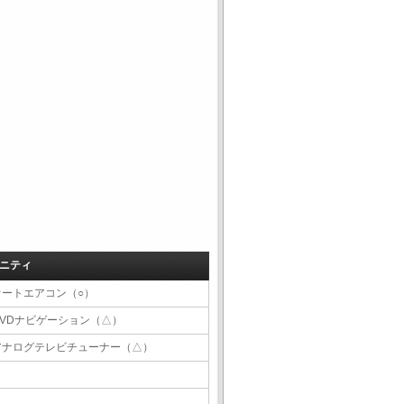
ニティ
オートエアコン（○）
DVDナビゲーション（△）
アナログテレビチューナー（△）