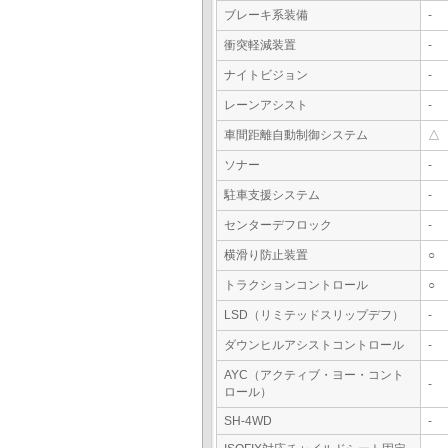
ブレーキ系装備
-
衝突軽減装置
-
ナイトビジョン
-
レーンアシスト
-
車間距離自動制御システム
△
ソナー
-
駐車支援システム
-
センターデフロック
-
横滑り防止装置
○
トラクションコントロール
○
LSD（リミテッドスリップデフ）
-
ダウンヒルアシストコントロール
-
AYC（アクティブ・ヨー・コント
-
ロール）
SH-4WD
-