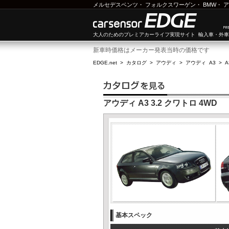
メルセデスベンツ
・
フォルクスワーゲン
・
BMW
・
ア
大人のためのプレミアカーライフ実現サイト 輸入車・外
新車時価格はメーカー発表当時の価格です
EDGE.net
>
カタログ
>
アウディ
>
アウディ A3
>
A
アウディ A3 3.2 クワトロ 4WD
基本スペック