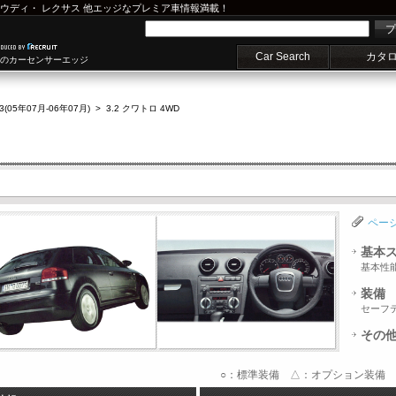
ウディ
・
レクサス
他エッジなプレミア車情報満載！
プ
Car Search
カタ
車のカーセンサーエッジ
3(05年07月-06年07月)
>
3.2 クワトロ 4WD
ペー
基本
基本性
装備
セーフ
その
○：標準装備 △：オプション装備 