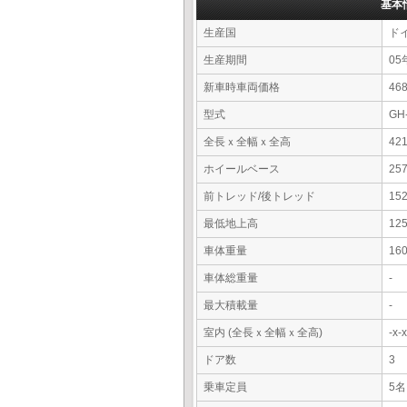
基本
生産国
ド
生産期間
05
新車時車両価格
4
型式
GH
全長ｘ全幅ｘ全高
42
ホイールベース
25
前トレッド/後トレッド
15
最低地上高
12
車体重量
16
車体総重量
-
最大積載量
-
室内 (全長ｘ全幅ｘ全高)
-x
ドア数
3
乗車定員
5名