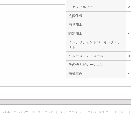
エアフィルター
○
抗菌仕様
-
消臭加工
-
防水加工
-
インテリジェントパーキングアシ
-
スト
クルーズコントロール
○
その他ナビゲーション
-
福祉車両
-
 メルセデス・ベンツ
Eクラス
Sクラス
｜ フォルクスワーゲン
ゴルフ
ポロ
ニュービートル
｜