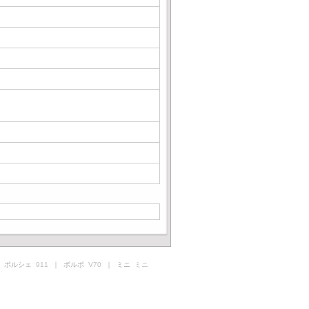
 ポルシェ
911
｜ ボルボ
V70
｜ ミニ
ミニ