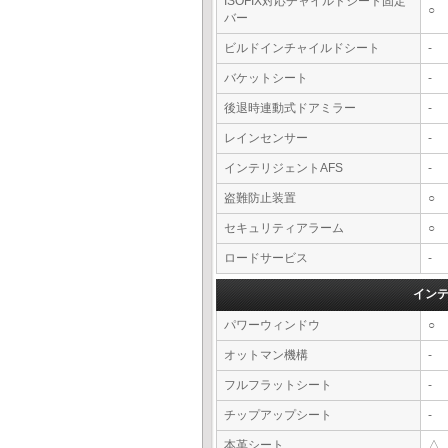
ISOFIX対応チャイルドシート固定
○
バー
ビルドインチャイルドシート
-
バケットシート
-
後退時連動式ドアミラー
-
レインセンサー
-
インテリジェントAFS
-
盗難防止装置
○
セキュリティアラーム
○
ロードサービス
-
イン
パワーウィンドウ
○
オットマン機構
-
フルフラットシート
-
チップアップシート
-
本革シート
△