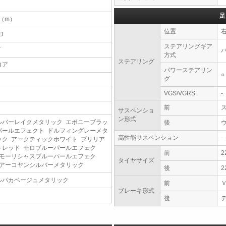
足
1（m）
位置
D
ステアリングギア
T
方式
ステアリング
ロア
パワーステアリン
○
グ
VGS/VGRS
-
前
サスペンショ
ン形式
ルバーレイクメタリック エボニーブラッ
後
パールエフェクト ドルフィングレーメタ
高性能サスペンション
-
ック アークティックホワイト ブリリア
トレッド モロブルーパールエフェク
前
2
 モーリシャスブルーパールエフェク
タイヤサイズ
 アーコヤンシルバーメタリック
後
2
ルパカベージュメタリック
前
ブレーキ形式
後