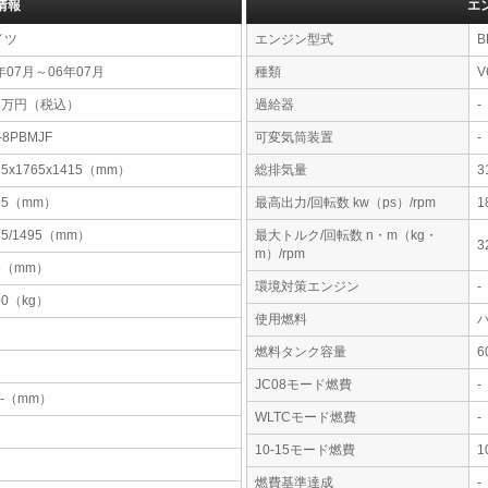
情報
エ
イツ
エンジン型式
B
年07月～06年07月
種類
V
68万円（税込）
過給器
-
-8PBMJF
可変気筒装置
-
15x1765x1415（mm）
総排気量
3
75（mm）
最高出力/回転数 kw（ps）/rpm
1
25/1495（mm）
最大トルク/回転数 n・m（kg・
3
m）/rpm
5（mm）
環境対策エンジン
-
00（kg）
使用燃料
燃料タンク容量
JC08モード燃費
-
-x-（mm）
WLTCモード燃費
-
10-15モード燃費
1
燃費基準達成
-