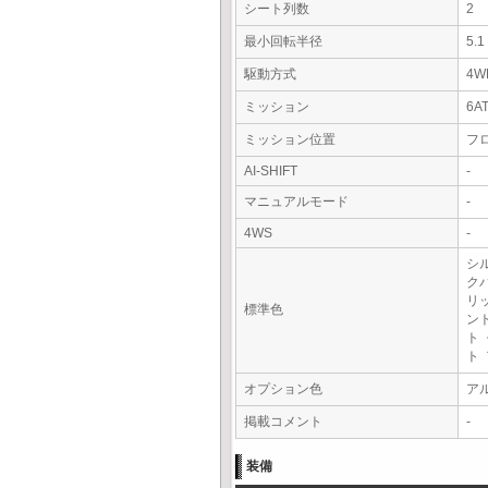
シート列数
2
最小回転半径
5.
駆動方式
4W
ミッション
6A
ミッション位置
フ
AI-SHIFT
-
マニュアルモード
-
4WS
-
シ
ク
リ
標準色
ン
ト
ト
オプション色
ア
掲載コメント
-
装備