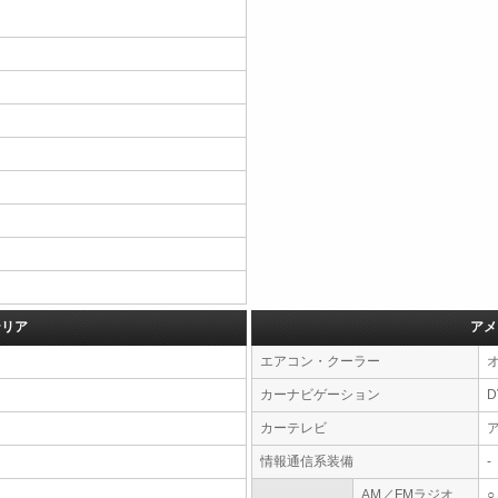
テリア
アメ
エアコン・クーラー
カーナビゲーション
カーテレビ
情報通信系装備
-
AM／FMラジオ
○