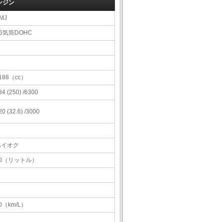
ンジン
MJ
6気筒DOHC
188（cc）
84 (250) /6300
20 (32.6) /3000
ハイオク
60（リットル）
0（km/L）