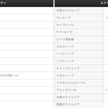
フティ
エク
大型ガラスルーフ
-
サンルーフ
ルーフレール
-
Tバールーフ
-
ルーフ系装備
-
タルガトップ
-
ハードトップ
-
ソフトトップ
-
キャンバストップ
-
D付きABS（○）
メタルトップ
-
マグネシウムホイール
-
アルミホイール
○
片側スライドドア
-
両側スライドドア
-