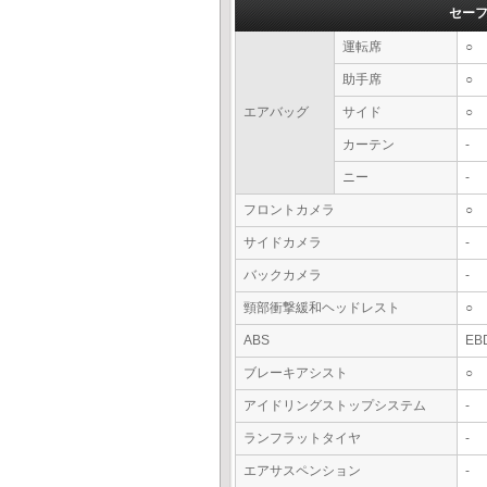
セー
運転席
○
助手席
○
エアバッグ
サイド
○
カーテン
-
ニー
-
フロントカメラ
○
サイドカメラ
-
バックカメラ
-
頸部衝撃緩和ヘッドレスト
○
ABS
EB
ブレーキアシスト
○
アイドリングストップシステム
-
ランフラットタイヤ
-
エアサスペンション
-