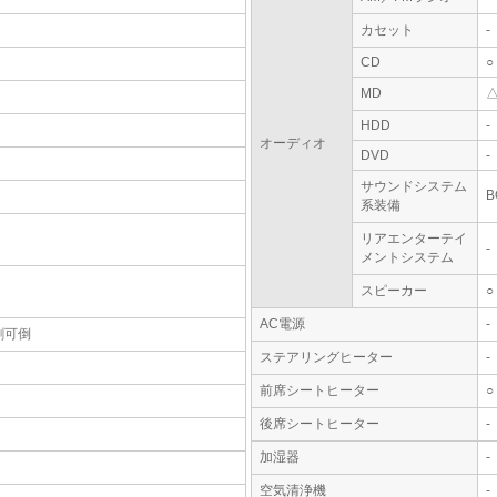
カセット
-
CD
○
MD
HDD
-
オーディオ
DVD
-
サウンドシステム
系装備
リアエンターテイ
-
メントシステム
スピーカー
○
AC電源
-
割可倒
ステアリングヒーター
-
前席シートヒーター
○
後席シートヒーター
-
加湿器
-
空気清浄機
-