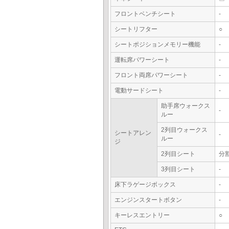
フロントベンチシート
-
シートリフター
○
シートポジションメモリー機能
-
運転席パワーシート
-
フロント両席パワーシート
-
電動サードシート
-
助手席ウォークス
-
ルー
2列目ウォークス
シートアレン
-
ルー
ジ
2列目シート
分
3列目シート
-
床下ラゲージボックス
-
エンジンスタートボタン
-
キーレスエントリー
○