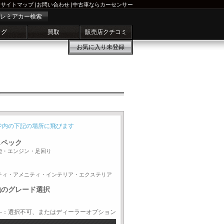
サイトマップ
|
お問い合わせ
|
中古車ならカーセンサー
レミアカー検索
ログ
買取
販売店クチコミ
お気に入り
未登録
ジ内の下記の場所に飛びます
スペック
能・エンジン・足回り
ティ・アメニティ・インテリア・エクステリア
他のグレード選択
-：選択不可、またはディーラーオプション