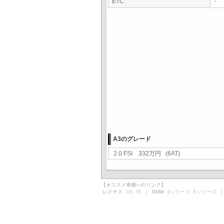
ETC
-
A3のグレード
2.0 FSI 332万円 (6AT)
【オススメ車種へのリンク】
レクサス
GS
IS
｜ BMW
3シリーズ
5シリーズ
｜