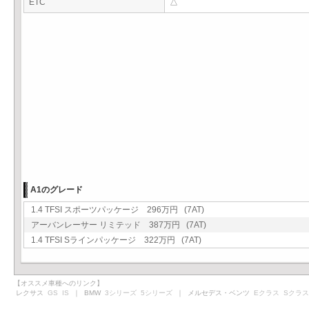
ETC
△
A1のグレード
1.4 TFSI スポーツパッケージ 296万円 (7AT)
アーバンレーサー リミテッド 387万円 (7AT)
1.4 TFSI Sラインパッケージ 322万円 (7AT)
【オススメ車種へのリンク】
レクサス
GS
IS
｜ BMW
3シリーズ
5シリーズ
｜ メルセデス・ベンツ
Eクラス
Sクラス