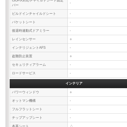
ISOFIX対応チャイルドシート固定
-
バー
ビルドインチャイルドシート
-
バケットシート
-
後退時連動式ドアミラー
-
レインセンサー
○
インテリジェントAFS
-
盗難防止装置
○
セキュリティアラーム
-
ロードサービス
-
インテリア
パワーウィンドウ
○
オットマン機構
-
フルフラットシート
-
チップアップシート
-
本革シート
△