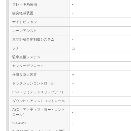
ブレーキ系装備
-
衝突軽減装置
-
ナイトビジョン
-
レーンアシスト
-
車間距離自動制御システム
-
ソナー
△
駐車支援システム
-
センターデフロック
-
横滑り防止装置
○
トラクションコントロール
○
LSD（リミテッドスリップデフ）
-
ダウンヒルアシストコントロール
-
AYC（アクティブ・ヨー・コント
-
ロール）
SH-4WD
-