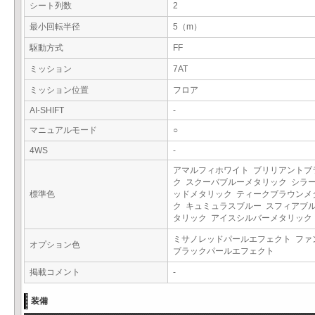
シート列数
2
最小回転半径
5（m）
駆動方式
FF
ミッション
7AT
ミッション位置
フロア
AI-SHIFT
-
マニュアルモード
○
4WS
-
アマルフィホワイト ブリリアントブ
ク スクーバブルーメタリック シラ
標準色
ッドメタリック ティークブラウンメ
ク キュミュラスブルー スフィアブ
タリック アイスシルバーメタリッ
ミサノレッドパールエフェクト ファ
オプション色
ブラックパールエフェクト
掲載コメント
-
装備