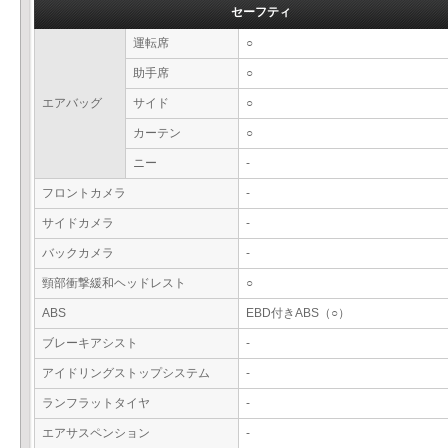
セーフティ
運転席
○
助手席
○
エアバッグ
サイド
○
カーテン
○
ニー
-
フロントカメラ
-
サイドカメラ
-
バックカメラ
-
頸部衝撃緩和ヘッドレスト
○
ABS
EBD付きABS（○）
ブレーキアシスト
-
アイドリングストップシステム
-
ランフラットタイヤ
-
エアサスペンション
-