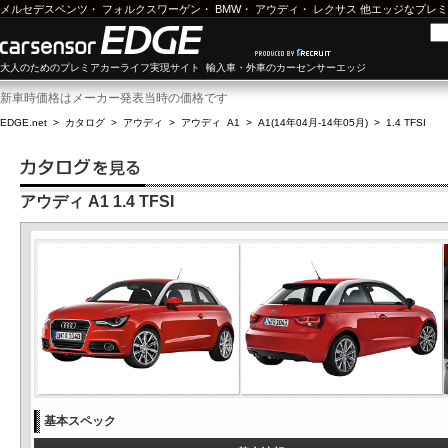
メルセデスベンツ
・
フォルクスワーゲン
・
BMW
・
アウディ
・
レクサス
他エッジなプレミ
大人のためのプレミアカーライフ実現サイト 輸入車・外車のカーセンサーエッジ
新車時価格はメーカー発表当時の価格です
EDGE.net
>
カタログ
>
アウディ
>
アウディ A1
>
A1(14年04月-14年05月)
>
1.4 TFSI
アウディ A1 1.4 TFSI
基本スペック