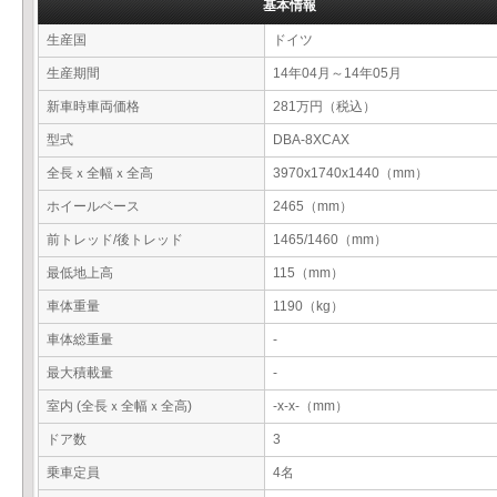
基本情報
生産国
ドイツ
生産期間
14年04月～14年05月
新車時車両価格
281万円（税込）
型式
DBA-8XCAX
全長ｘ全幅ｘ全高
3970x1740x1440（mm）
ホイールベース
2465（mm）
前トレッド/後トレッド
1465/1460（mm）
最低地上高
115（mm）
車体重量
1190（kg）
車体総重量
-
最大積載量
-
室内 (全長ｘ全幅ｘ全高)
-x-x-（mm）
ドア数
3
乗車定員
4名