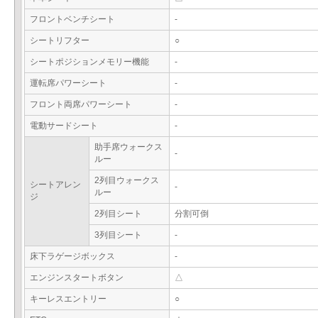
フロントベンチシート
-
シートリフター
○
シートポジションメモリー機能
-
運転席パワーシート
-
フロント両席パワーシート
-
電動サードシート
-
助手席ウォークス
-
ルー
2列目ウォークス
シートアレン
-
ルー
ジ
2列目シート
分割可倒
3列目シート
-
床下ラゲージボックス
-
エンジンスタートボタン
△
キーレスエントリー
○