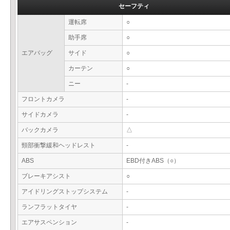
セーフティ
運転席
○
助手席
○
エアバッグ
サイド
○
カーテン
○
ニー
-
フロントカメラ
-
サイドカメラ
-
バックカメラ
△
頸部衝撃緩和ヘッドレスト
-
ABS
EBD付きABS（○）
ブレーキアシスト
○
アイドリングストップシステム
-
ランフラットタイヤ
-
エアサスペンション
-