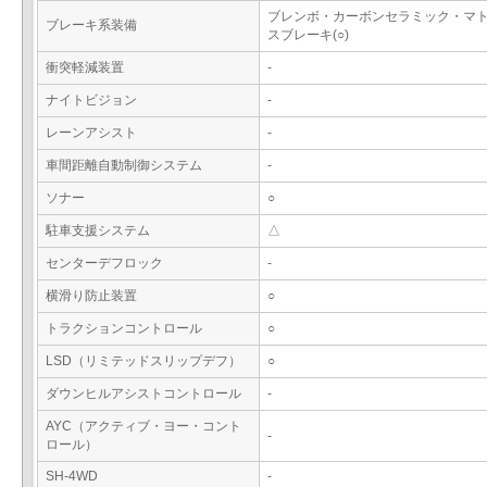
ブレンボ・カーボンセラミック・マ
ブレーキ系装備
スブレーキ(○)
衝突軽減装置
-
ナイトビジョン
-
レーンアシスト
-
車間距離自動制御システム
-
ソナー
○
駐車支援システム
△
センターデフロック
-
横滑り防止装置
○
トラクションコントロール
○
LSD（リミテッドスリップデフ）
○
ダウンヒルアシストコントロール
-
AYC（アクティブ・ヨー・コント
-
ロール）
SH-4WD
-