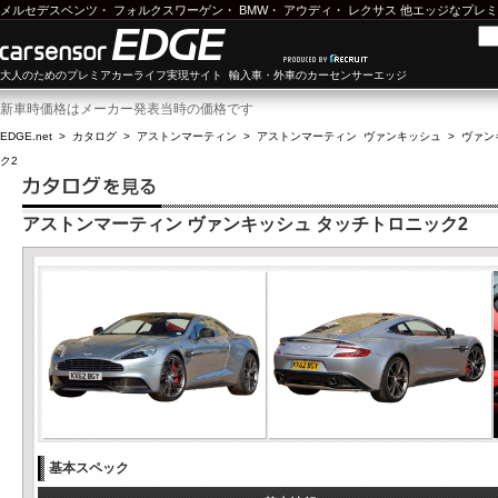
メルセデスベンツ
・
フォルクスワーゲン
・
BMW
・
アウディ
・
レクサス
他エッジなプレミ
大人のためのプレミアカーライフ実現サイト 輸入車・外車のカーセンサーエッジ
新車時価格はメーカー発表当時の価格です
EDGE.net
>
カタログ
>
アストンマーティン
>
アストンマーティン ヴァンキッシュ
>
ヴァンキ
ク2
アストンマーティン ヴァンキッシュ タッチトロニック2
基本スペック