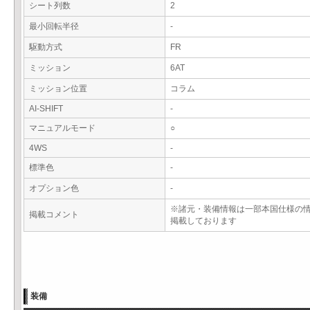
シート列数
2
最小回転半径
-
駆動方式
FR
ミッション
6AT
ミッション位置
コラム
AI-SHIFT
-
マニュアルモード
○
4WS
-
標準色
-
オプション色
-
※諸元・装備情報は一部本国仕様の
掲載コメント
掲載しております
装備