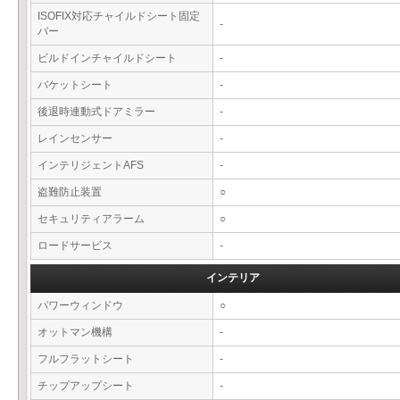
ISOFIX対応チャイルドシート固定
-
バー
ビルドインチャイルドシート
-
バケットシート
-
後退時連動式ドアミラー
-
レインセンサー
-
インテリジェントAFS
-
盗難防止装置
○
セキュリティアラーム
○
ロードサービス
-
インテリア
パワーウィンドウ
○
オットマン機構
-
フルフラットシート
-
チップアップシート
-