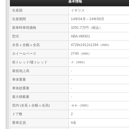
基本情報
生産国
イギリス
生産期間
14年04月～14年08月
新車時車両価格
3291.7万円（税込）
型式
ABA-AM301
全長ｘ全幅ｘ全高
4728x1912x1294（mm）
ホイールベース
2740（mm）
前トレッド/後トレッド
-/-（mm）
最低地上高
-
車体重量
-
車体総重量
-
最大積載量
-
室内 (全長ｘ全幅ｘ全高)
-x-x-（mm）
ドア数
2
乗車定員
4名