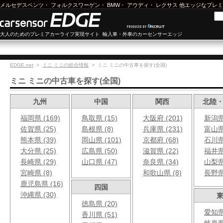
メルセデスベンツ
・
フォルクスワーゲン
・
BMW
・
アウディ
・
レクサス
他エッジなプレミ
大人のためのプレミアカーライフ実現サイト 輸入車・外車のカーセンサーエッジ
EDGE.net
>
ミニ ミニの総合情報
>
ミニ ミニの中古車
を探す(全国)
ミニ ミニの中古車を探す(全国)
九州
中国
関西
北陸
福岡県 (169)
鳥取県 (15)
大阪府 (201)
新潟県 
佐賀県 (25)
島根県 (8)
兵庫県 (231)
富山県 
熊本県 (39)
岡山県 (101)
京都府 (68)
石川県 
大分県 (25)
広島県 (50)
滋賀県 (22)
福井県 
長崎県 (29)
山口県 (47)
奈良県 (34)
山梨県 
宮崎県 (8)
和歌山県 (8)
長野県 
鹿児島県 (16)
四国
沖縄県 (30)
徳島県 (20)
愛知県 
香川県 (51)