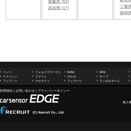
岐阜県 
愛媛県 (52)
三重県 
高知県 (17)
静岡県 
ベンツ
フォルクスワーゲン
BMW
MINI
マイバッハ
スマート
ボルボ
サーブ
フィアット
マセラティ
フェラーリ
ランボルギーニ
利用規約
|
お問い合わせ
|
プライバシーポリシー
輸入