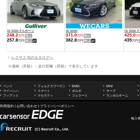
IS 300h Fスポーツ
IS 300h
IS 300h
248.2
371.0
425.0
万円
万円
万
257.8
382.8
435
万円
万円
万円
レクサス ISのカタログへ
※価格（昇順）・走行距離（昇順）で表示しています
ベンツ
フォルクスワーゲン
BMW
MINI
マイバッハ
スマート
ボルボ
サーブ
フィアット
マセラティ
フェラーリ
ランボルギーニ
利用規約
|
お問い合わせ
|
プライバシーポリシー
輸入