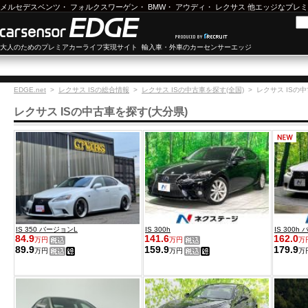
メルセデスベンツ
・
フォルクスワーゲン
・
BMW
・
アウディ
・
レクサス
他エッジなプレミ
大人のためのプレミアカーライフ実現サイト 輸入車・外車のカーセンサーエッジ
EDGE.net
>
レクサス ISの総合情報
>
レクサス ISの中古車を探す(全国)
>
レクサス ISの
レクサス ISの中古車を探す(大分県)
IS 350 バージョンL
IS 300h
IS 300h
84.9
141.6
162.0
万円
万円
万
89.9
159.9
179.9
万円
万円
万